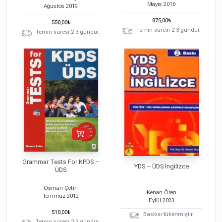
Mayıs
2016
Ağustos
2019
875,00
₺
550,00
₺
Temin süresi 2-3 gündür.
Temin süresi 2-3 gündür.
Grammar Tests For KPDS –
YDS – ÜDS İngilizce
ÜDS
Osman Çetin
Kenan Ören
Temmuz
2012
Eylül
2023
510,00
₺
Baskısı tükenmiştir.
Temin süresi 2-3 gündür.