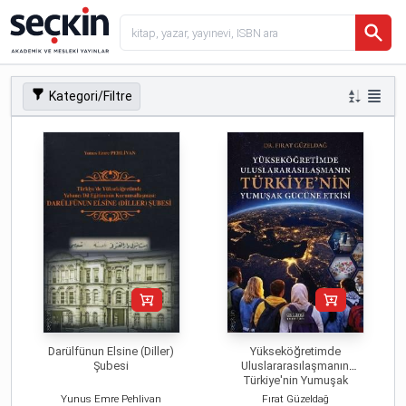
Kategori/Filtre
Darülfünun Elsine (Diller)
Yükseköğretimde
Şubesi
Uluslararasılaşmanın
Türkiye'nin Yumuşak
Gücüne Etkisi
Yunus Emre Pehlivan
Fırat Güzeldağ