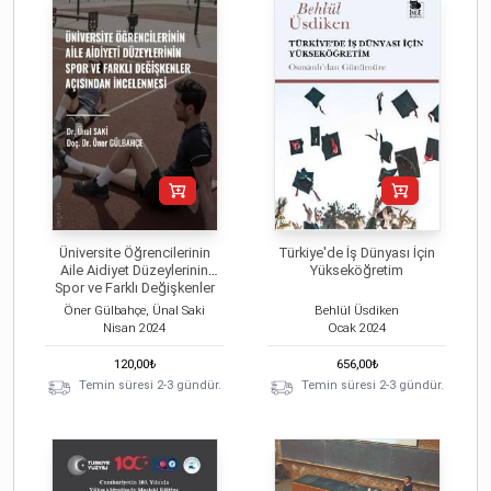
Üniversite Öğrencilerinin
Türkiye'de İş Dünyası İçin
Aile Aidiyet Düzeylerinin
Yükseköğretim
Spor ve Farklı Değişkenler
Açısından İncelenmesi
Öner Gülbahçe, Ünal Saki
Behlül Üsdiken
Nisan
2024
Ocak
2024
120,00
₺
656,00
₺
Temin süresi 2-3 gündür.
Temin süresi 2-3 gündür.