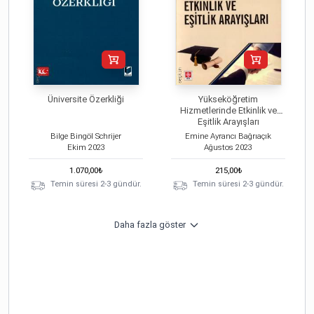
Üniversite Özerkliği
Yükseköğretim
Hizmetlerinde Etkinlik ve
Eşitlik Arayışları
Bilge Bingöl Schrijer
Emine Ayrancı Bağrıaçık
Ekim
2023
Ağustos
2023
1.070,00
₺
215,00
₺
Temin süresi 2-3 gündür.
Temin süresi 2-3 gündür.
Daha fazla göster