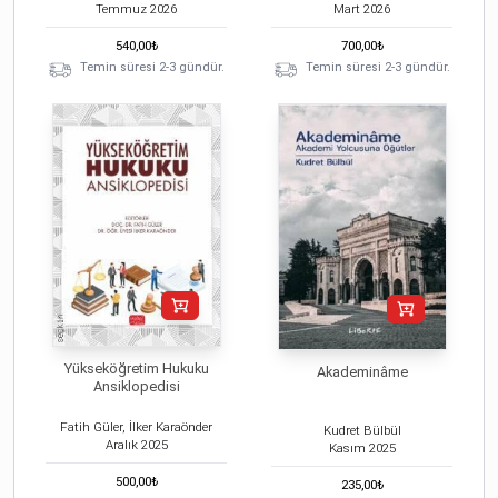
Temmuz
2026
Mart
2026
540,00
₺
700,00
₺
Temin süresi 2-3 gündür.
Temin süresi 2-3 gündür.
Yükseköğretim Hukuku
Akademinâme
Ansiklopedisi
Fatih Güler, İlker Karaönder
Kudret Bülbül
Aralık
2025
Kasım
2025
500,00
₺
235,00
₺