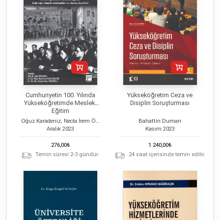
Cumhuriyetin 100. Yılında
Yükseköğretim Ceza ve
Yükseköğretimde Mesleki
Disiplin Soruşturması
Eğitim
Oğuz Karadeniz, Necla İrem Ölmezoğlu İri
Bahattin Duman
Aralık
2023
Kasım
2023
276,00
₺
1.240,00
₺
Temin süresi 2-3 gündür.
24 saat içerisinde temin edilir.