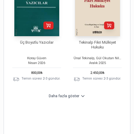
Üç Boyutlu Yazıcılar
Tekinalp Fikri Mülkiyet
Hukuku
Koray Güven
Ünal Tekinalp, Gül Okutan Nilsson, Feyzan Hayal Şehira
Nisan
2026
Aralık
2025
800,00
₺
2.450,00
₺
Temin süresi 2-3 gündür.
Temin süresi 2-3 gündür.
Daha fazla göster