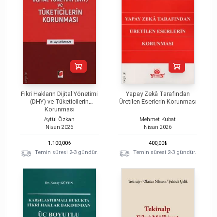
Fikri Hakların Dijital Yönetimi
Yapay Zekâ Tarafından
(DHY) ve Tüketicilerin
Üretilen Eserlerin Korunması
Korunması
Aytül Özkan
Mehmet Kubat
Nisan
2026
Nisan
2026
1.100,00
₺
400,00
₺
Temin süresi 2-3 gündür.
Temin süresi 2-3 gündür.