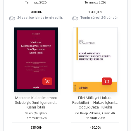
Temmuz
2026
Temmuz
2026
700,00
₺
1.300,00
₺
24 saat içerisinde temin edilir.
Temin süresi 2-3 gündür.
Markanın Kullanılmaması
Fikri Mülkiyet Hukuku
Sebebiyle Sınıf İçerisinde
Fasikülleri II: Hukuki İşlemler
Kısmi İptali
Çocuk Ceza Hukuku
(Seminerler) Çocuk Ceza
Selen Çalışkan
Tuba Kelep Pekmez, Ozan Ali Yıldız
Hukuku (Seminerler)
Temmuz
2026
Haziran
2026
535,00
₺
450,00
₺