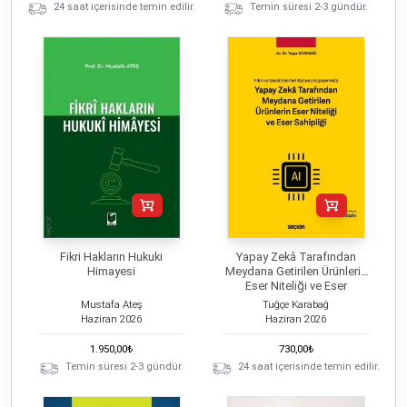
24 saat içerisinde temin edilir.
Temin süresi 2-3 gündür.
Fikri Hakların Hukuki
Yapay Zekâ Tarafından
Himayesi
Meydana Getirilen Ürünlerin
Eser Niteliği ve Eser
Sahipliği
Mustafa Ateş
Tuğçe Karabağ
Haziran
2026
Haziran
2026
1.950,00
₺
730,00
₺
Temin süresi 2-3 gündür.
24 saat içerisinde temin edilir.